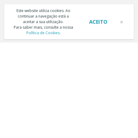
Este website utiliza cookies. Ao
continuar a navegação está a
ACEITO
aceitar a sua utilização.
Para saber mais, consulte a nossa
Política de Cookies
.
TERMOS E CONDIÇÕES DE UTILIZAÇÃO
POLÍTICA DE PRIVACIDADE
POLÍTICA DE COOKIES
LIVRO DE RECLAMAÇÕES ELECTRÓNICO
Copyright © Trust in News. Todos os direitos reservados.