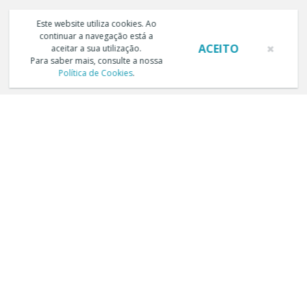
Este website utiliza cookies. Ao
continuar a navegação está a
ACEITO
aceitar a sua utilização.
Para saber mais, consulte a nossa
Política de Cookies
.
TERMOS E CONDIÇÕES DE UTILIZAÇÃO
POLÍTICA DE PRIVACIDADE
POLÍTICA DE COOKIES
LIVRO DE RECLAMAÇÕES ELECTRÓNICO
Copyright © Trust in News. Todos os direitos reservados.