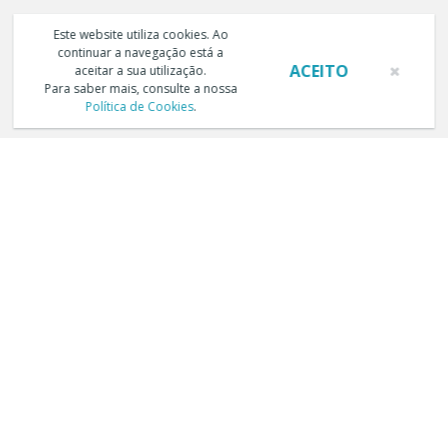
Este website utiliza cookies. Ao
continuar a navegação está a
ACEITO
aceitar a sua utilização.
Para saber mais, consulte a nossa
Política de Cookies
.
TERMOS E CONDIÇÕES DE UTILIZAÇÃO
POLÍTICA DE PRIVACIDADE
POLÍTICA DE COOKIES
LIVRO DE RECLAMAÇÕES ELECTRÓNICO
Copyright © Trust in News. Todos os direitos reservados.